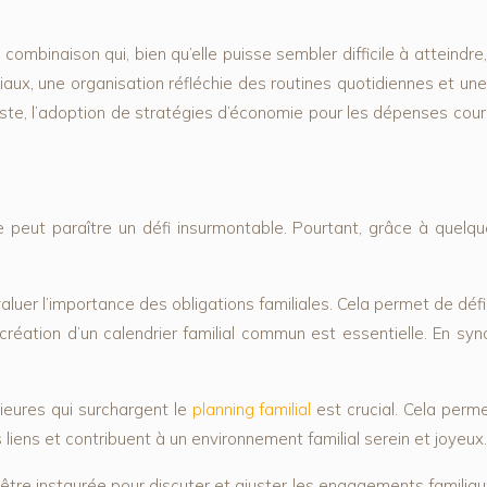
ne combinaison qui, bien qu’elle puisse sembler difficile à atteindr
iaux, une organisation réfléchie des routines quotidiennes et un
iste, l’adoption de stratégies d’économie pour les dépenses couran
 peut paraître un défi insurmontable. Pourtant, grâce à quelqu
aluer l’importance des obligations familiales. Cela permet de défin
création d’un calendrier familial commun est essentielle. En syn
rieures qui surchargent le
planning familial
est crucial. Cela perm
liens et contribuent à un environnement familial serein et joyeux.
tre instaurée pour discuter et ajuster les engagements familiaux