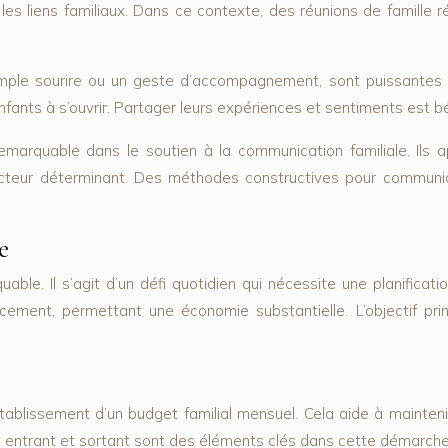
 les liens familiaux. Dans ce contexte, des réunions de famille 
le sourire ou un geste d’accompagnement, sont puissantes pou
nfants à s’ouvrir. Partager leurs expériences et sentiments est 
emarquable dans le soutien à la communication familiale. Ils 
facteur déterminant. Des méthodes constructives pour commun
e
able. Il s’agit d’un défi quotidien qui nécessite une planificat
ement, permettant une économie substantielle. L’objectif princi
établissement d’un budget familial mensuel. Cela aide à mainteni
ent entrant et sortant sont des éléments clés dans cette démarche