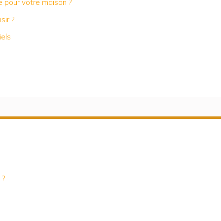
 pour votre maison ?
sir ?
iels
 ?