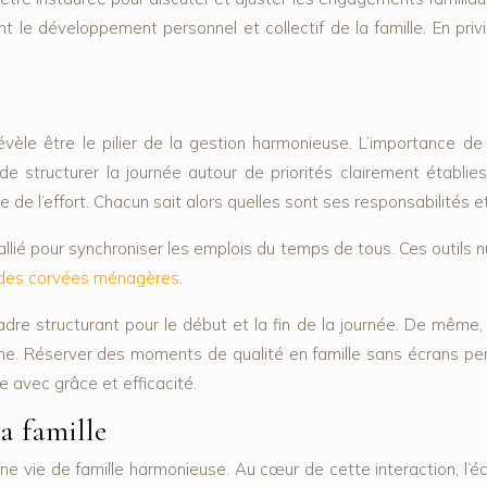
nent le développement personnel et collectif de la famille. En pri
 révèle être le pilier de la gestion harmonieuse. L’importance d
e structurer la journée autour de priorités clairement établies
e de l’effort. Chacun sait alors quelles sont ses responsabilités
 allié pour synchroniser les emplois du temps de tous. Ces outils nu
des corvées ménagères
.
dre structurant pour le début et la fin de la journée. De même,
sine. Réserver des moments de qualité en famille sans écrans per
le avec grâce et efficacité.
a famille
e vie de famille harmonieuse. Au cœur de cette interaction, l’éc