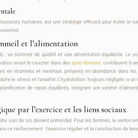
entale
essources humaines, est une stratégie efficace pour éviter le su
essionnel.
mmeil et l’alimentation
s : un sommeil de qualité et une alimentation équilibrée. Le s
axation avant le coucher dans des
spas féminins
, contribuent à am
nt en vitamines et minéraux, présents en abondance dans les frui
ire le stress et l’anxiété. L’hydratation, toujours négligée, a un
lanification de repas équilibrés, intégrant une variété d’alimen
que par l’exercice et les liens sociaux
re soin de soi devient primordial. Pour les femmes, le renforcem
 ce renforcement : l’exercice régulier et la construction de lien