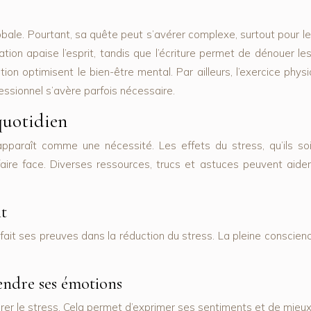
lobale. Pourtant, sa quête peut s’avérer complexe, surtout pour 
ation apaise l’esprit, tandis que l’écriture permet de dénouer le
n optimisent le bien-être mental. Par ailleurs, l’exercice physiq
essionnel s’avère parfois nécessaire.
 quotidien
 apparaît comme une nécessité. Les effets du stress, qu’ils s
ire face. Diverses ressources, trucs et astuces peuvent aider 
it
fait ses preuves dans la réduction du stress. La pleine conscie
endre ses émotions
gérer le stress. Cela permet d’exprimer ses sentiments et de mieu