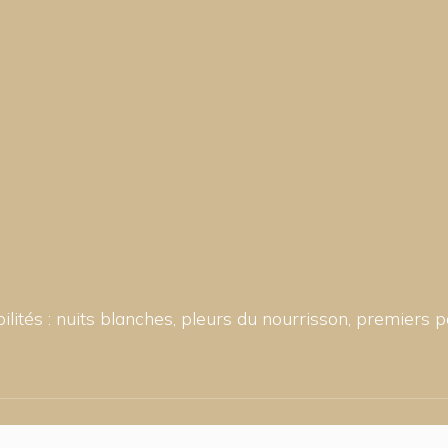
ités : nuits blanches, pleurs du nourrisson, premiers 
Le rôle des parents de la grossesse à l'adolescence !